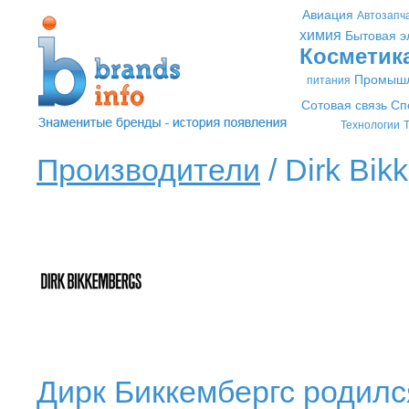
Авиация
Автозапч
химия
Бытовая э
Косметик
Промышл
питания
Сотовая связь
Сп
Технологии
Т
Производители
/ Dirk Bik
Дирк Биккембергс родилс