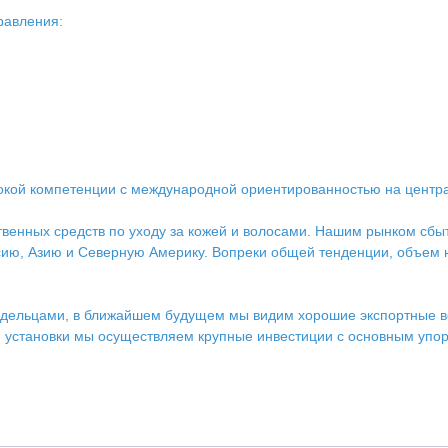
равления:
окой компетенции с международной ориентированностью на центр
венных средств по уходу за кожей и волосами. Нашим рынком сбыт
ию, Азию и Северную Америку. Вопреки общей тенденции, объем н
адельцами, в ближайшем будущем мы видим хорошие экспортные в
й установки мы осуществляем крупные инвестиции с основным упо