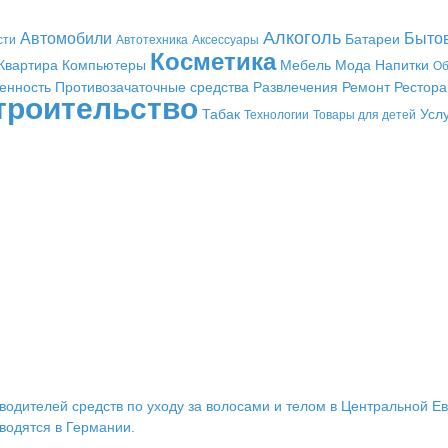
Алкоголь
Автомобили
Быто
Батареи
сти
Автотехника
Аксессуары
Косметика
Квартира
Компьютеры
Мебель
Мода
Напитки
Об
енность
Противозачаточные средства
Развлечения
Ремонт
Рестор
троительство
Табак
Усл
Технологии
Товары для детей
дителей средств по уходу за волосами и телом в Центральной Евр
зводятся в Германии.