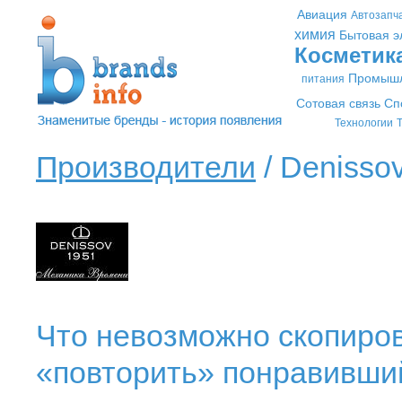
Авиация
Автозапч
химия
Бытовая э
Косметик
Промышл
питания
Сотовая связь
Сп
Технологии
Т
Производители
/ Denissov
Что невозможно скопиро
«повторить» понравивший