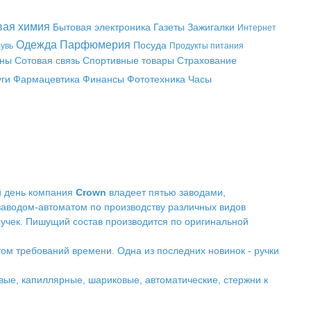
вая химия
Бытовая электроника
Газеты
Зажигалки
Интернет
Одежда
Парфюмерия
Посуда
увь
Продукты питания
аны
Сотовая связь
Спортивные товары
Страхование
уги
Фармацевтика
Финансы
Фототехника
Часы
й день компания
Crown
владеет пятью заводами,
заводом-автоматом по производству различных видов
учек. Пишущий состав производится по оригинальной
ом требований времени. Одна из последних новинок - ручки
ые, капиллярные, шариковые, автоматические, стержни к