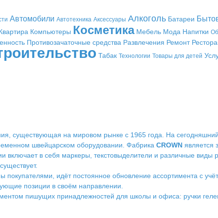
Алкоголь
Автомобили
Быто
Батареи
сти
Автотехника
Аксессуары
Косметика
Квартира
Компьютеры
Мебель
Мода
Напитки
Об
енность
Противозачаточные средства
Развлечения
Ремонт
Рестор
троительство
Табак
Усл
Технологии
Товары для детей
ания, существующая на мировом рынке с 1965 года. На сегодняшни
ременном швейцарском оборудовании. Фабрика
CROWN
является 
и включает в себя маркеры, текстовыделители и различные виды р
существует.
 покупателями, идёт постоянное обновление ассортимента с учёт
рующие позиции в своём направлении.
ментом пишущих принадлежностей для школы и офиса: ручки гелев