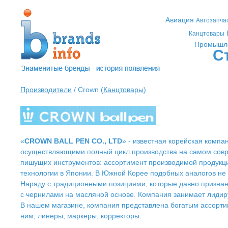
Авиация
Автозапча
Канцтовары
Промышл
С
Производители
/ Crown (
Канцтовары
)
«
CROWN BALL PEN CO., LTD
» - известная корейская комп
осуществляющими полный цикл производства на самом сов
пишущих инструментов: ассортимент производимой продукци
технологии в Японии. В Южной Корее подобных аналогов не 
Наряду с традиционными позициями, которые давно признаны
с чернилами на масляной основе. Компания занимает лиди
В нашем магазине, компания представлена богатым ассорти
ним, линеры, маркеры, корректоры.