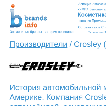
Авиация
Автозапч
химия
Бытовая э
Косметик
Промышл
питания
Сотовая связь
Сп
Технологии
Т
Производители
/ Crosley (
История автомобильной м
Америке. Компания Crosl