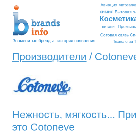
Авиация
Автозапч
химия
Бытовая э
Косметик
Промышл
питания
Сотовая связь
Сп
Технологии
Т
Производители
/ Cotoneve
Нежность, мягкость... Пр
это Cotoneve