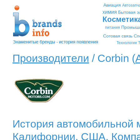
Авиация
Автозапч
химия
Бытовая э
Косметик
Промышл
питания
Сотовая связь
Сп
Технологии
Т
Производители
/ Corbin (
История автомобильной м
Калифорнии, США. Компа