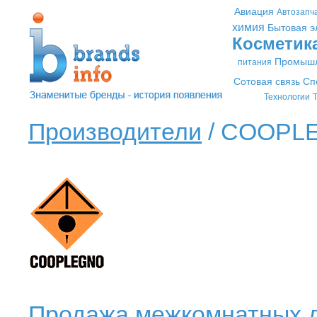
Авиация
Автозапч
химия
Бытовая э
Косметик
Промышл
питания
Сотовая связь
Сп
Технологии
Т
Производители
/ COOPL
Продажа межкомнатных д