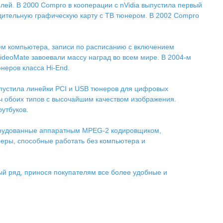
ей. В 2000 Compro в кооперации с nVidia выпустила первый
дительную графическую карту с ТВ тюнером. В 2002 Compro
ем компьютера, записи по расписанию с включением
deoMate завоевали массу наград во всем мире. В 2004-м
неров класса Hi-End.
апустила линейки PCI и USB тюнеров для цифровых
ч обоих типов с высочайшим качеством изображения.
утбуков.
борудованные аппаратным MPEG-2 кодировщиком,
ры, способные работать без компьютера и
й ряд, принося покупателям все более удобные и