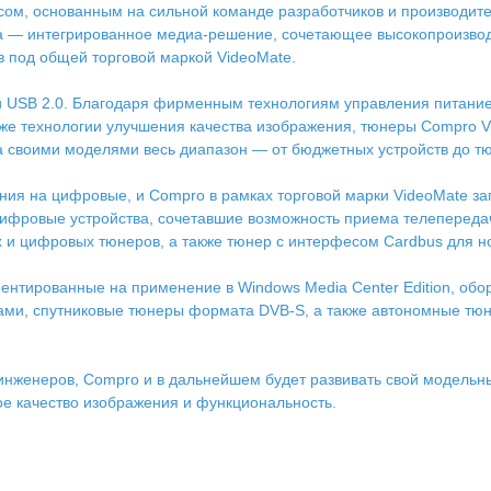
ом, основанным на сильной команде разработчиков и производител
ma — интегрированное медиа-решение, сочетающее высокопроизво
в под общей торговой маркой VideoMate.
и USB 2.0. Благодаря фирменным технологиям управления питани
же технологии улучшения качества изображения, тюнеры Compro Vi
 своими моделями весь диапазон — от бюджетных устройств до тю
ния на цифровые, и Compro в рамках торговой марки VideoMate з
-цифровые устройства, сочетавшие возможность приема телепереда
и цифровых тюнеров, а также тюнер с интерфесом Cardbus для но
иентированные на применение в Windows Media Center Edition, о
, спутниковые тюнеры формата DVB-S, а также автономные тюне
нженеров, Compro и в дальнейшем будет развивать свой модельны
ое качество изображения и функциональность.