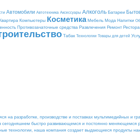
Алкоголь
Автомобили
Быто
Батареи
сти
Автотехника
Аксессуары
Косметика
Квартира
Компьютеры
Мебель
Мода
Напитки
Об
енность
Противозачаточные средства
Развлечения
Ремонт
Рестор
троительство
Табак
Усл
Технологии
Товары для детей
ся на разработке, производстве и поставках мультимедийных и г
 в сегодняшнем быстро развивающемся и постоянно меняющемся р
ые технологии, наша компания создает выдающиеся продукты наи