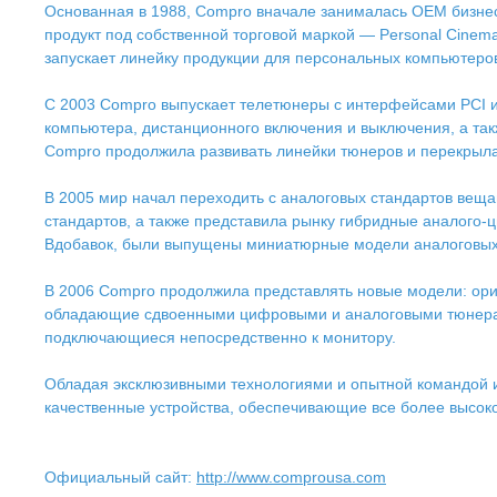
Основанная в 1988, Compro вначале занималась OEM бизнес
продукт под собственной торговой маркой — Personal Cine
запускает линейку продукции для персональных компьютеро
С 2003 Compro выпускает телетюнеры с интерфейсами PCI 
компьютера, дистанционного включения и выключения, а так
Compro продолжила развивать линейки тюнеров и перекрыла
В 2005 мир начал переходить с аналоговых стандартов веща
стандартов, а также представила рынку гибридные аналого
Вдобавок, были выпущены миниатюрные модели аналоговых 
В 2006 Compro продолжила представлять новые модели: ор
обладающие сдвоенными цифровыми и аналоговыми тюнерами
подключающиеся непосредственно к монитору.
Обладая эксклюзивными технологиями и опытной командой и
качественные устройства, обеспечивающие все более высок
Официальный сайт:
http://www.comprousa.com