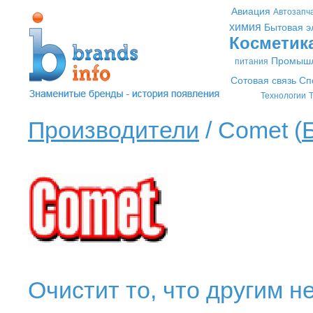
Авиация
Автозапч
химия
Бытовая э
Косметик
Промышл
питания
Сотовая связь
Сп
Технологии
Т
Производители
/ Comet (
Очистит то, что другим не