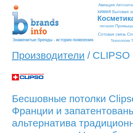
Авиация
Автозапч
химия
Бытовая э
Косметик
Промышл
питания
Сотовая связь
Сп
Технологии
Т
Производители
/ CLIPSO 
Бесшовные потолки Clipso
Франции и запатентованы 
альтернатива традицион