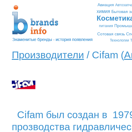
Авиация
Автозапч
химия
Бытовая э
Косметик
Промышл
питания
Сотовая связь
Сп
Технологии
Т
Производители
/ Cifam (
А
Cifam был создан в 1979
прозводства гидравличес