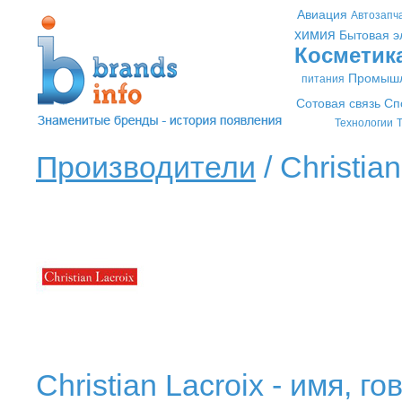
Авиация
Автозапч
химия
Бытовая э
Косметик
Промышл
питания
Сотовая связь
Сп
Технологии
Т
Производители
/ Christian
Christian Lacroix - имя, г