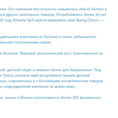
лии. Его компания бесхитростно называлась Articoli Sanitari e
в и других санитарных товаров. Потребовалось более 10 лет
8 году Artsana SpA зарегистрировала свой бренд Chicco —
одающиеся комплекты из бутылки и соски, небьющиеся
еданными поклонниками марки.
я и Испания. Мировой экономический рост, помноженный на
ей, детской обуви и нижнего белья для беременных. Под
е Chicco усилили свой ассортимент линией детской
мных, современных и с богатейшим ассортиментом товаров
ых подразделений компании по всему миру.
ира, только в Италии насчитывается более 300 фирменных