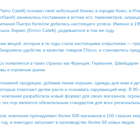
ietro Catelli) основал свой небольшой бизнес в городке Комо, в Ита
rtSanA) занималась поставками в аптеки игл, термометров, шприцо
пания Пьетро Кателли добилась настоящего успеха. Именно в 195
на Энрико (Enrico Catelli), родившегося в том же году.
нам вещей, которые в те годы стали настоящими открытиями — пр
бнаружили удобство и качество товаров Chicco, и становились пр
cco появляется в таких странах как Франция, Германия, Швейцари
ивы и огромные рынки.
каемой продукции, добавив линии игрушек, одежды для мам и дет
которые помогают детям расти и познавать окружающий мир. В 90-
ду компания разработала новый формат для своих магазинов, огро
 с тех пор является обязательным стандартом для всех региональн
аров, компании принадлежит более 500 магазинов в 100 странах м
год, и ежегодно запускает в производство более 60 новых видов.