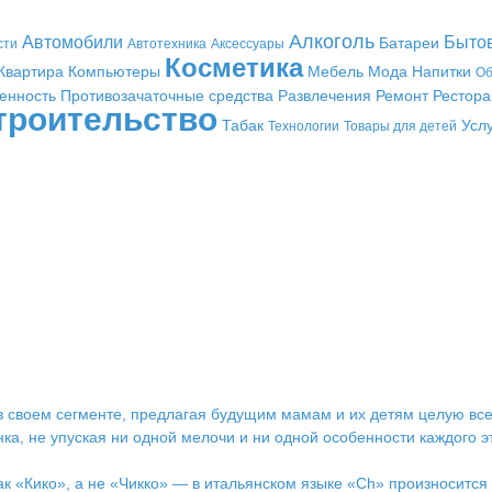
Алкоголь
Автомобили
Быто
Батареи
сти
Автотехника
Аксессуары
Косметика
Квартира
Компьютеры
Мебель
Мода
Напитки
Об
енность
Противозачаточные средства
Развлечения
Ремонт
Рестор
троительство
Табак
Усл
Технологии
Товары для детей
в своем сегменте, предлагая будущим мамам и их детям целую все
ка, не упуская ни одной мелочи и ни одной особенности каждого э
к «Кико», а не «Чикко» — в итальянском языке «Ch» произносится 