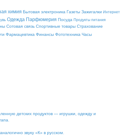
вая химия
Бытовая электроника
Газеты
Зажигалки
Интернет
Одежда
Парфюмерия
Посуда
увь
Продукты питания
аны
Сотовая связь
Спортивные товары
Страхование
уги
Фармацевтика
Финансы
Фототехника
Часы
ленную детских продуктов — игрушки, одежду и
тапа.
аналогично звуку «К» в русском.