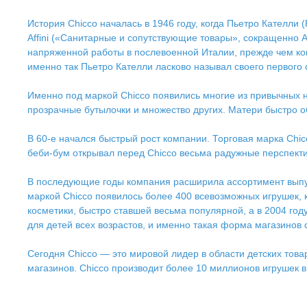
История Chicco началась в 1946 году, когда Пьетро Кателли (P
Affini («Санитарные и сопутствующие товары», сокращенно A
напряженной работы в послевоенной Италии, прежде чем ком
именно так Пьетро Кателли ласково называл своего первого сы
Именно под маркой Chicco появились многие из привычных 
прозрачные бутылочки и множество других. Матери быстро о
В 60-е начался быстрый рост компании. Торговая марка Chi
беби-бум открывал перед Chicco весьма радужные перспект
В последующие годы компания расширила ассортимент выпус
маркой Chicco появилось более 400 всевозможных игрушек, 
косметики, быстро ставшей весьма популярной, а в 2004 го
для детей всех возрастов, и именно такая форма магазинов
Сегодня Chicco — это мировой лидер в области детских тов
магазинов. Chicco производит более 10 миллионов игрушек в 