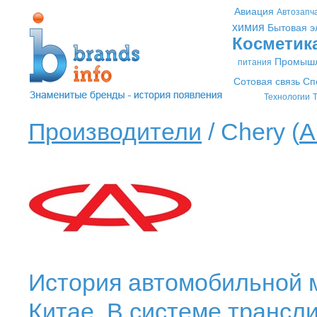
Авиация
Автозапч
химия
Бытовая э
Косметик
Промышл
питания
Сотовая связь
Сп
Технологии
Т
Производители
/ Chery (
А
История автомобильной м
Китае. В системе трансл