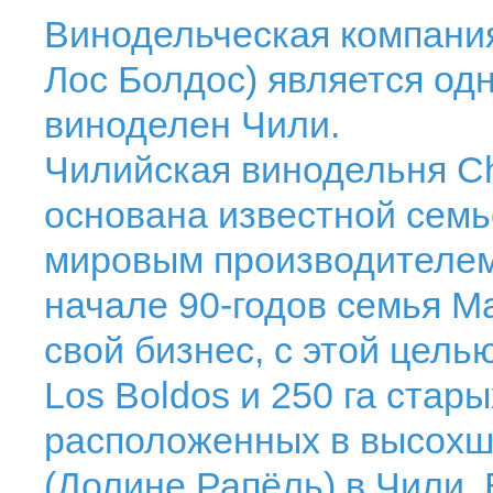
Винодельческая компания
Лос Болдос) является од
виноделен Чили.
Чилийская винодельня Ch
основана известной сем
мировым производителем 
начале 90-годов семья 
свой бизнес, с этой цел
Los Boldos и 250 га стар
расположенных в высохше
(Долине Рапёль) в Чили.