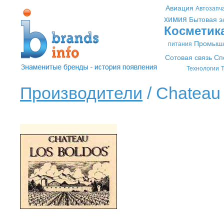
Авиация
Автозапч
химия
Бытовая э
Косметик
Промышл
питания
Сотовая связь
Сп
Технологии
Т
Производители
/ Chateau 