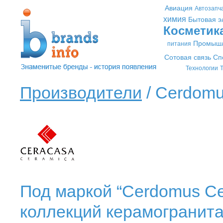
Авиация
Автозапч
химия
Бытовая э
Косметик
Промышл
питания
Сотовая связь
Сп
Технологии
Т
Производители
/ Cerdomu
Под маркой “Cerdomus Ce
коллекций керамогранита