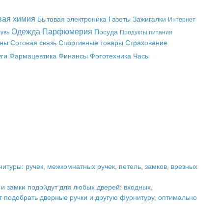
вая химия
Бытовая электроника
Газеты
Зажигалки
Интернет
Одежда
Парфюмерия
Посуда
увь
Продукты питания
аны
Сотовая связь
Спортивные товары
Страхование
уги
Фармацевтика
Финансы
Фототехника
Часы
туры: ручек, межкомнатных ручек, петель, замков, врезных
 и замки подойдут для любых дверей: входных,
т подобрать дверные ручки и другую фурнитуру, оптимально