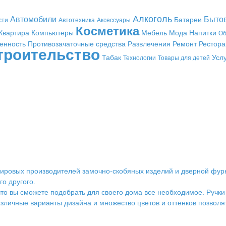
Алкоголь
Автомобили
Быто
Батареи
сти
Автотехника
Аксессуары
Косметика
Квартира
Компьютеры
Мебель
Мода
Напитки
Об
енность
Противозачаточные средства
Развлечения
Ремонт
Рестор
троительство
Табак
Усл
Технологии
Товары для детей
ировых производителей замочно-скобяных изделий и дверной фурни
го другого.
что вы сможете подобрать для своего дома все необходимое. Ручки
азличные варианты дизайна и множество цветов и оттенков позволя