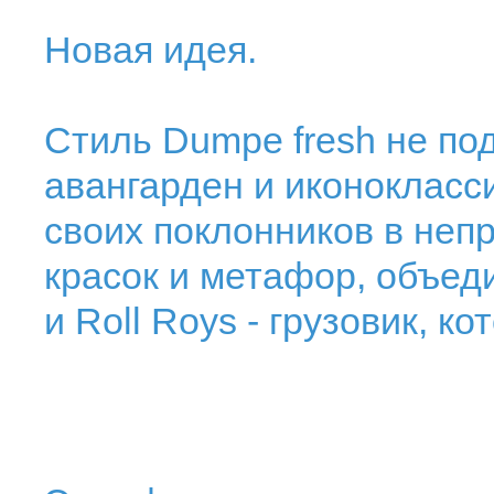
Новая идея.
Стиль Dumpe fresh не по
авангарден и иконокласси
своих поклонников в неп
красок и метафор, объед
и Roll Roys - грузовик, к