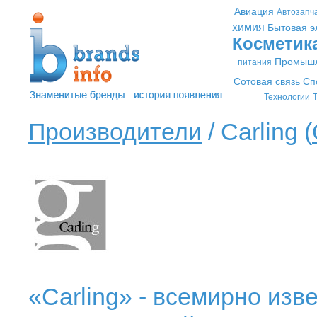
Авиация
Автозапч
химия
Бытовая э
Косметик
Промышл
питания
Сотовая связь
Сп
Технологии
Т
Производители
/ Carling (
«Carling» - всемирно изв