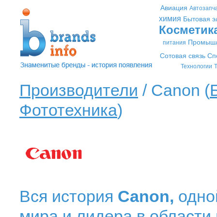
Авиация
Автозапч
химия
Бытовая э
Косметик
Промышл
питания
Сотовая связь
Сп
Технологии
Т
Производители
/ Canon (
Фототехника
)
Вся история
Canon,
одно
мира и лидера в области