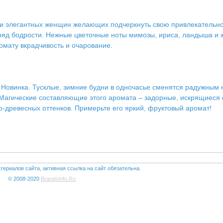
и элегантных женщин желающих подчеркнуть свою привлекательност
ряд бодрости. Нежные цветочные ноты мимозы, ириса, ландыша и ж
омату вкрадчивость и очарование.
овинка. Тусклые, зимние будни в одночасье сменятся радужным н
Магические составляющие этого аромата – задорные, искрящиеся 
-древесных оттенков. Примерьте его яркий, фруктовый аромат!
териалов сайта, активная ссылка на сайт обязательна.
© 2008-2020
BrandsInfo.Ru