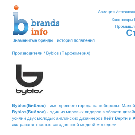
Авиация
Автозапча
Канцтовары
Промышл
С
Производители
/ Byblos (
Парфюмерия
)
Byblos(Библос)
- имя древнего города на побережье Малой 
Byblos(Библос)
- один из мировых лидеров в области диза
усилий двух молодых английских дизайнеров
Кейт Верти
и
экстравагантностью сегодняшней модной молодежи.