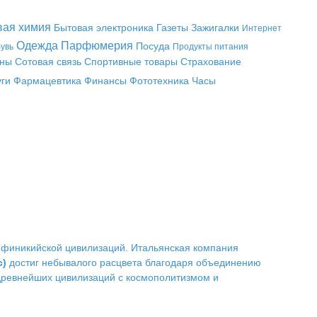
вая химия
Бытовая электроника
Газеты
Зажигалки
Интернет
Одежда
Парфюмерия
Посуда
увь
Продукты питания
аны
Сотовая связь
Спортивные товары
Страхование
уги
Фармацевтика
Финансы
Фототехника
Часы
й, финикийской цивилизаций. Итальянская компания
с)
достиг небывалого расцвета благодаря объединению
древнейших цивилизаций с космополитизмом и