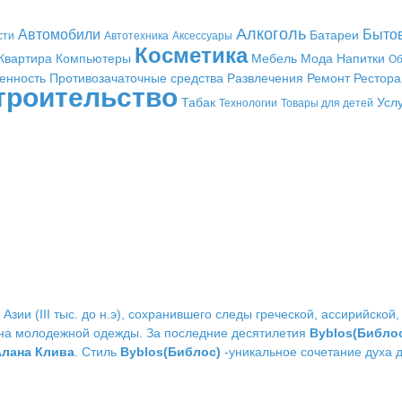
Алкоголь
Автомобили
Быто
Батареи
сти
Автотехника
Аксессуары
Косметика
Квартира
Компьютеры
Мебель
Мода
Напитки
Об
енность
Противозачаточные средства
Развлечения
Ремонт
Рестор
троительство
Табак
Усл
Технологии
Товары для детей
Азии (III тыс. до н.э), сохранившего следы греческой, ассирийско
йна молодежной одежды. За последние десятилетия
Byblos(Библо
Алана Клива
. Стиль
Byblos(Библос)
-уникальное сочетание духа 