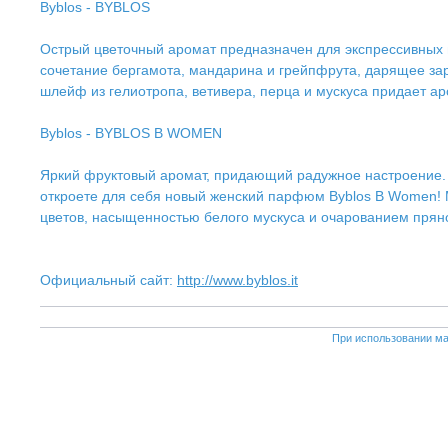
Byblos - BYBLOS
Острый цветочный аромат предназначен для экспрессивных 
сочетание бергамота, мандарина и грейпфрута, дарящее за
шлейф из гелиотропа, ветивера, перца и мускуса придает ар
Byblos - BYBLOS B WOMEN
Яркий фруктовый аромат, придающий радужное настроение. Н
откроете для себя новый женский парфюм Byblos B Women! 
цветов, насыщенностью белого мускуса и очарованием пряно
Официальный сайт:
http://www.byblos.it
При использовании ма