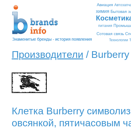
Авиация
Автозапч
химия
Бытовая э
Косметик
Промышл
питания
Сотовая связь
Сп
Технологии
Т
Производители
/ Burberry 
Клетка Burberry символи
овсянкой, пятичасовым ч