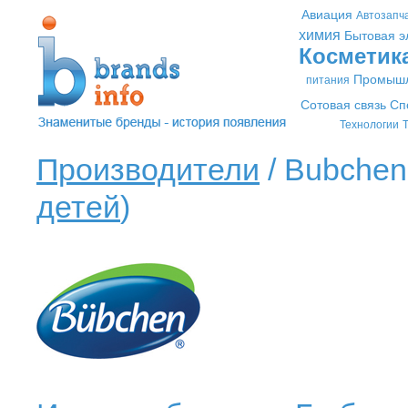
Авиация
Автозапч
химия
Бытовая э
Косметик
Промышл
питания
Сотовая связь
Сп
Технологии
Т
Производители
/ Bubchen
детей
)