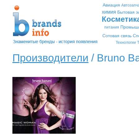
Авиация
Автозапч
химия
Бытовая э
Косметик
Промышл
питания
Сотовая связь
Сп
Технологии
Т
Производители
/ Bruno Ba