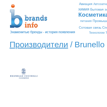
Авиация
Автозапч
химия
Бытовая э
Косметик
Промышл
питания
Сотовая связь
Сп
Технологии
Т
Производители
/ Brunello 