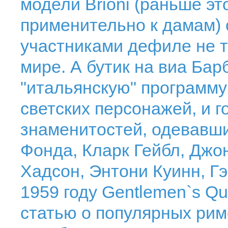
модели Brioni (раньше эт
применительно к дамам)
участниками дефиле не т
мире. А бутик на виа Ба
"итальянскую" программу
светских персонажей, и г
знаменитостей, одевавших
Фонда, Кларк Гейбл, Джон
Хадсон, Энтони Куинн, Гэ
1959 году Gentlemen`s Qu
статью о популярных римс