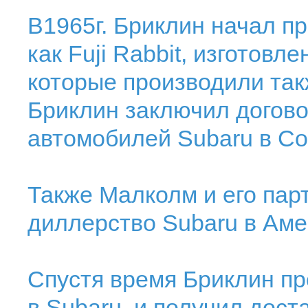
В1965г. Бриклин начал п
как Fuji Rabbit, изготовле
которые производили так
Бриклин заключил договор
автомобилей Subaru в С
Также Малколм и его па
диллерство Subaru в Аме
Спустя время Бриклин пр
в Subaru, и получил дост