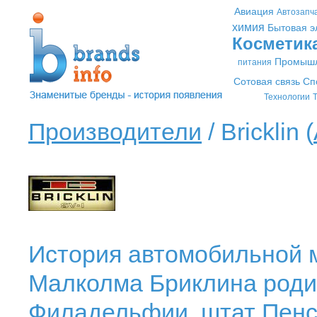
Авиация
Автозапч
химия
Бытовая э
Косметик
Промышл
питания
Сотовая связь
Сп
Технологии
Т
Производители
/ Bricklin (
История автомобильной ма
Малколма Бриклина родив
Филадельфии, штат Пенс