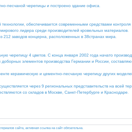
но-песчаной черепицы и построено здание офиса.
 технологии, обеспечивается современными средствами контроля
g - мирового лидера среди производителей кровельных материал
з 212 заводов концерна, расположенных в 38странах мира.
ю черепицу 4 цветов. С конца января 2002 года начато производ
й доборных элементов производства Германии и России, составля
нте керамическую и цементно-песчаную черепицу других моделей 
ествляется через 9 региональных представительств на всей тер
твляются со складов в Москве, Санкт-Петербурге и Краснодаре.
териалов сайта, активная ссылка на сайт обязательна.