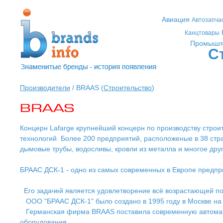
Авиация
Автозапча
Канцтовары
Промышл
С
Производители
/ BRAAS (
Строительство
)
Концерн Lafarge крупнейший концерн по производству строи
технологий. Более 200 предприятий, расположеные в 38 стр
дымовые трубы, водосливы, кровли из металла и многое дру
БРААС ДСК-1 - одно из самых современных в Европе предпр
Его задачей является удовлетворение всё возрастающей пот
ООО "БРААС ДСК-1" было создано в 1995 году в Москве на 
Германская фирма BRAAS поставила современную автоматиз
оборудования.