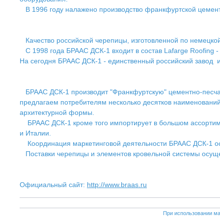
В 1996 году налажено производство франкфуртской цемент
Качество российской черепицы, изготовленной по немецкой
С 1998 года БРААС ДСК-1 входит в состав Lafarge Roofin
На сегодня БРААС ДСК-1 - единственный российский завод и
БРААС ДСК-1 производит "Франкфуртскую" цементно-песчану
предлагаем потребителям несколько десятков наименовани
архитектурной формы.
БРААС ДСК-1 кроме того импортирует в большом ассортиме
и Италии.
Координация маркетинговой деятельности БРААС ДСК-1 осущ
Поставки черепицы и элементов кровельной системы осущес
Официальный сайт:
http://www.braas.ru
При использовании ма