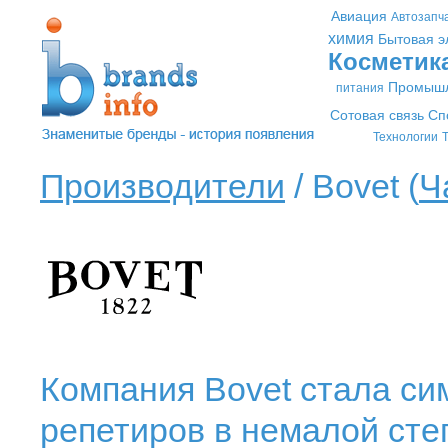
Авиация
Автозапч
химия
Бытовая э
Косметик
Промышл
питания
Сотовая связь
Сп
Технологии
Т
Производители
/ Bovet (
Ч
Компания Bovet стала си
репетиров в немалой сте