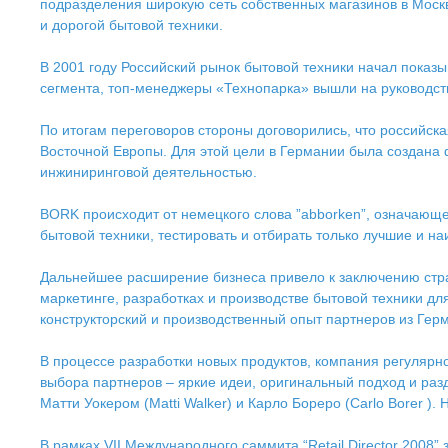
подразделения широкую сеть собственных магазинов в Моск
и дорогой бытовой техники.
В 2001 году Российский рынок бытовой техники начал показ
сегмента, топ-менеджеры «Технопарка» вышли на руководств
По итогам переговоров стороны договорились, что российска
Восточной Европы. Для этой цели в Германии была создана
инжиниринговой деятельностью.
BORK происходит от немецкого слова ”abborken”, означающе
бытовой техники, тестировать и отбирать только лучшие и н
Дальнейшее расширение бизнеса привело к заключению страте
маркетинге, разработках и производстве бытовой техники д
конструкторский и производственный опыт партнеров из Герм
В процессе разработки новых продуктов, компания регулярн
выбора партнеров – яркие идеи, оригинальный подход и ра
Матти Уокером (Matti Walker) и Карло Бореро (Carlo Borer ).
В рамках VII Международного саммита “Retail Director 200