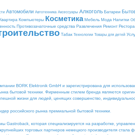
Алкоголь
Автомобили
Быто
Батареи
сти
Автотехника
Аксессуары
Косметика
Квартира
Компьютеры
Мебель
Мода
Напитки
Об
енность
Противозачаточные средства
Развлечения
Ремонт
Рестор
троительство
Табак
Усл
Технологии
Товары для детей
мпании BORK Elektronik GmbH и зарегистрирована для использован
ынка бытовой техники. Фирменным стилем бренда являются ориги
пешной жизни для людей, ценящих совершенство, индивидуальнос
идер российского рынка премиальной бытовой техники.
ы Gastroback, которая специализируется на разработке, управлен
з крупнейших торговых партнеров немецкого производителя стала 