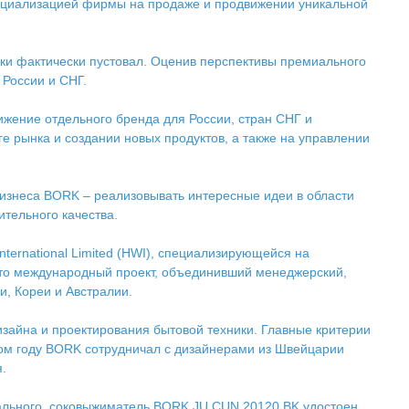
пециализацией фирмы на продаже и продвижении уникальной
ики фактически пустовал. Оценив перспективы премиального
 России и СНГ.
ижение отдельного бренда для России, стран СНГ и
 рынка и создании новых продуктов, а также на управлении
бизнеса BORK – реализовывать интересные идеи в области
ительного качества.
ternational Limited (HWI), специализирующейся на
 это международный проект, объединивший менеджерский,
и, Кореи и Австралии.
зайна и проектирования бытовой техники. Главные критерии
лом году BORK сотрудничал с дизайнерами из Швейцарии
я.
миального, соковыжиматель BORK JU CUN 20120 BK удостоен