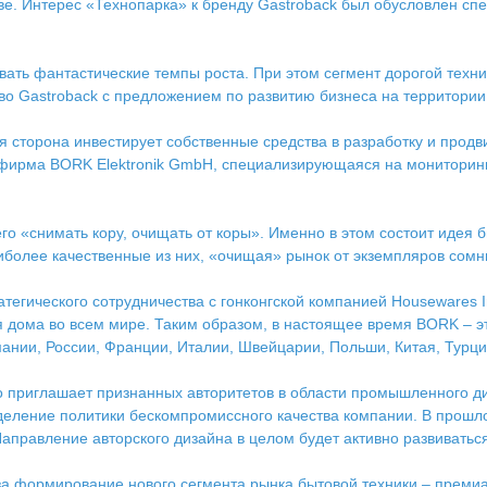
ве. Интерес «Технопарка» к бренду Gastroback был обусловлен с
ывать фантастические темпы роста. При этом сегмент дорогой техн
о Gastroback с предложением по развитию бизнеса на территории
я сторона инвестирует собственные средства в разработку и продв
 фирма BORK Elektronik GmbH, специализирующаяся на мониторинге
го «снимать кору, очищать от коры». Именно в этом состоит идея 
аиболее качественные из них, «очищая» рынок от экземпляров сомн
гического сотрудничества с гонконгской компанией Housewares In
ля дома во всем мире. Таким образом, в настоящее время BORK –
ании, России, Франции, Италии, Швейцарии, Польши, Китая, Турци
о приглашает признанных авторитетов в области промышленного ди
зделение политики бескомпромиссного качества компании. В прош
 Направление авторского дизайна в целом будет активно развиватьс
8” за формирование нового сегмента рынка бытовой техники – пре