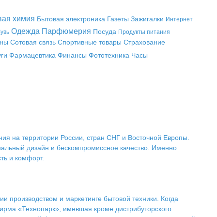
вая химия
Бытовая электроника
Газеты
Зажигалки
Интернет
Одежда
Парфюмерия
Посуда
увь
Продукты питания
аны
Сотовая связь
Спортивные товары
Страхование
уги
Фармацевтика
Финансы
Фототехника
Часы
ия на территории России, стран СНГ и Восточной Европы.
нальный дизайн и бескомпромиссное качество. Именно
ть и комфорт.
ии производством и маркетинге бытовой техники. Когда
фирма «Технопарк», имевшая кроме дистрибуторского