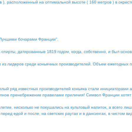
в ), расположенный на оптимальной высоте ( 160 метров ) в окрест
 "Лучшими бочарами Франции".
ь спирты, датированные 1819 годом, когда, собственно, и был осно
 из лидеров среди коньячных производителей. Объем ежегодных пр
 целый ряд известных производителей коньяка стали инициаторами а
олное пренебрежение правилами приличия! Символ Франции хотят п
етие, нисколько не покушались на культовый напиток, а всего лиш
перед едой и после, на светских раутах и в дансингах, в чистом ви