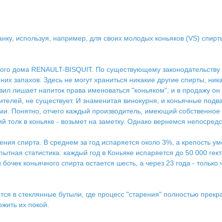
, используя, например, для своих молодых коньяков (VS) спирты,
ого дома RENAULT-BISQUIT. По существующему законодательству у
х запахов. Здесь не могут храниться никакие другие спирты, ника
л лишает напиток права именоваться "коньяком", и в продажу он п
ителей, не существует. И знаменитая винокурня, и коньячные подв
ами. Понятно, отчего каждый производитель, имеющий собственное
толк в коньяке - возьмет на заметку. Однако вернемся непосредст
ния спирта. В среднем за год испаряется около 3%, а крепость уме
ытная статистика: каждый год в Коньяке испаряется до 50 000 гек
 бочек коньячного спирта остается шесть, а через 23 года - только
я в стеклянные бутыли, где процесс "старения" полностью прекращ
жить их покой.