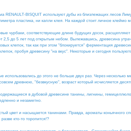
ома RENAULT-BISQUIT используют дубы из близлежащих лесов Лиму
тиметра пластика, ни капли клея. На каждой стоит личное клеймо м
бовые чурбаки, соответствующие длине будущих досок, расщепляют 
 2,5 до 5 лет под открытым небом. Вылежавшись, древесина утра
бовых клепок, так как при этом "блокируется" ферментация древеси
клепок, пробуя древесину "на вкус". Некоторые и сегодня пользую
е использовались до этого не больше двух раз. Через несколько м
в совсем древнюю, "безвкусную", возраст который исчисляется деся
 содержащиеся в дубовой древесине танины, лигнины, гемицеллюло
едленно и незаметно.
истый цвет и насыщается танинами. Правда, ароматы коньячного сп
 разве кто-то торопится!?