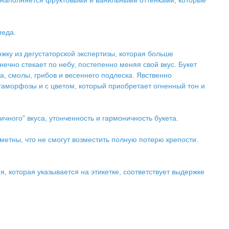
ет наполняется фруктовыми и ванильными оттенками, которые
меда.
жку из дегустаторской экспертизы, которая больше
нечно стекает по небу, постепенно меняя свой вкус. Букет
, смолы, грибов и весеннего подлеска. Явственно
етаморфозы и с цветом, который приобретает огненный тон и
чного" вкуса, утонченность и гармоничность букета.
етны, что не смогут возместить полную потерю крепости.
, которая указывается на этикетке, соответствует выдержке