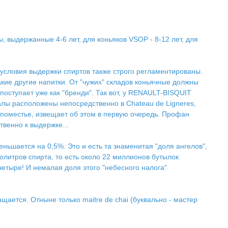
 выдержанные 4-6 лет, для коньяков VSOP - 8-12 лет, для
словия выдержки спиртов также строго регламентированы.
кие другие напитки. От "чужих" складов коньячные должны
оступает уже как "бренди". Так вот, у RENAULT-BISQUIT
алы расположены непосредственно в Chateau de Ligneres,
 поместье, извещает об этом в первую очередь. Профан
венно к выдержке...
ньшается на 0,5%. Это и есть та знаменитая "доля ангелов",
толитров спирта, то есть около 22 миллионов бутылок
 четыре! И немалая доля этого "небесного налога"
ается. Отныне только maitre de chai (буквально - мастер