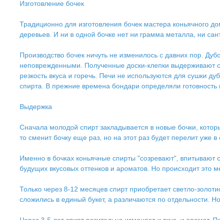
Изготовление бочек
Традиционно для изготовления бочек мастера коньячного д
деревьев. И ни в одной бочке нет ни грамма металла, ни сан
Производство бочек ничуть не изменилось с давних пор. Ду
неповрежденными. Полученные доски-клепки выдерживают от
резкость вкуса и горечь. Печи не используются для сушки ду
спирта. В прежние времена бондари определяли готовность 
Выдержка
Сначала молодой спирт закладывается в новые бочки, которы
то сменит бочку еще раз, но на этот раз будет перелит уже 
Именно в бочках коньячные спирты "созревают", впитывают
будущих вкусовых оттенков и ароматов. Но происходит это м
Только через 8-12 месяцев спирт приобретает светло-золот
сложились в единый букет, а различаются по отдельности. Но