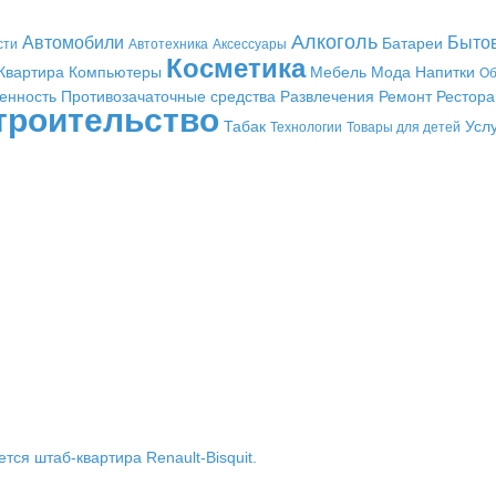
Алкоголь
Автомобили
Быто
Батареи
сти
Автотехника
Аксессуары
Косметика
Квартира
Компьютеры
Мебель
Мода
Напитки
Об
енность
Противозачаточные средства
Развлечения
Ремонт
Рестор
троительство
Табак
Усл
Технологии
Товары для детей
ется штаб-квартира Renault-Bisquit.