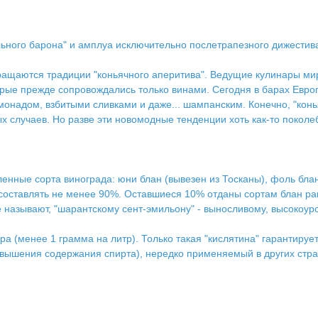
льного барона" и амплуа исключительно послетрапезного дижестива
вращаются традиции "коньячного аперитива". Ведущие кулинары ми
рые прежде сопровождались только винами. Сегодня в барах Европы
имонадом, взбитыми сливками и даже... шампанским. Конечно, "кон
х случаев. Но разве эти новомодные тенденции хоть как-то поколе
ленные сорта винограда: юни блан (вывезен из Тосканы), фоль бл
оставлять не менее 90%. Оставшиеся 10% отданы сортам блан рам
е называют, "шарантскому сент-эмильону" - выносливому, высокоу
 (менее 1 грамма на литр). Только такая "кислятина" гарантируе
вышения содержания спирта), нередко применяемый в других стра