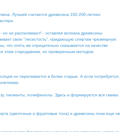
зена. Лучшей считается древесина 150-200-летних
астера.
- но не распиливают! - оставляя волокна древесины
чивает свою "лесистость", придающую спиртам чрезмерную
ны, что опять же отрицательно сказывается на качестве
тся этим стародавним, но проверенным методом.
есяцев он переливается в более старые. А если потребуется,
тилетиями.
зу, пигменты, полифенолы. Здесь и формируется вся гамма
ирта (цветочные и фруктовые тона) и древесины пока еще не