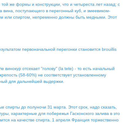
той же формы и конструкции, что и четыреста лет назад: с
а вина, поступающего в перегонный куб, и змеевиком-
ом или спиртом, непременно должны быть медными. Этот
ультатом первоначальной перегонки становится brouillis
винокур отсекает "голову" (la tete) - то есть начальный
 крепость (58-60%) не соответствует установленному
енный для дальнейшей выдержки.
е спирты до полуночи 31 марта. Этот срок, надо сказать,
уры, характерные для побережья Гасконского залива в это
зится на качестве спирта. 1 апреля Франция торжественно