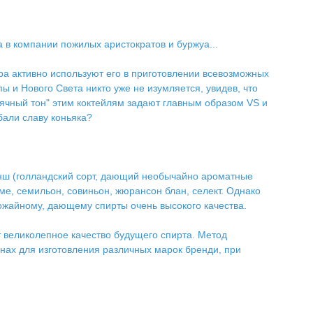
 в компании пожилых аристократов и буржуа...
ра активно используют его в приготовлении всевозможных
 и Нового Света никто уже не изумляется, увидев, что
ьячный тон" этим коктейлям задают главным образом VS и
бали славу коньяка?
анш (голландский сорт, дающий необычайно ароматные
е, семильон, совиньон, жюрансон блан, селект. Однако
рожайному, дающему спирты очень высокого качества.
т великолепное качество будущего спирта. Метод
нах для изготовления различных марок бренди, при