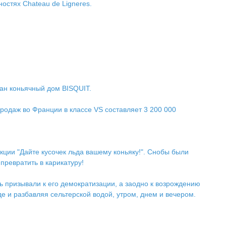
ностях Chateau de Ligneres.
ван коньячный дом BISQUIT.
одаж во Франции в классе VS составляет 3 200 000
кции "Дайте кусочек льда вашему коньяку!". Снобы были
ревратить в карикатуру!
ь призывали к его демократизации, а заодно к возрождению
де и разбавляя сельтерской водой, утром, днем и вечером.