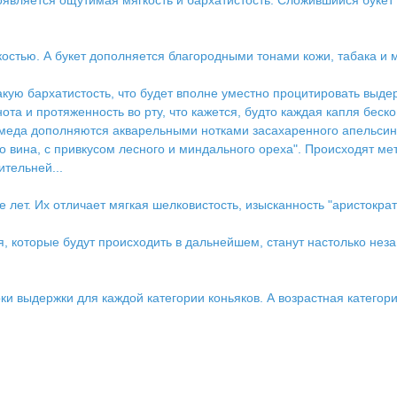
 Появляется ощутимая мягкость и бархатистость. Сложившийся бук
стью. А букет дополняется благородными тонами кожи, табака и 
ую бархатистость, что будет вполне уместно процитировать выдер
ота и протяженность во рту, что кажется, будто каждая капля беско
 меда дополняются акварельными нотками засахаренного апельсина
ого вина, с привкусом лесного и миндального ореха". Происходят м
ительней...
лет. Их отличает мягкая шелковистость, изысканность "аристократи
 которые будут происходить в дальнейшем, станут настолько незам
 выдержки для каждой категории коньяков. А возрастная категория