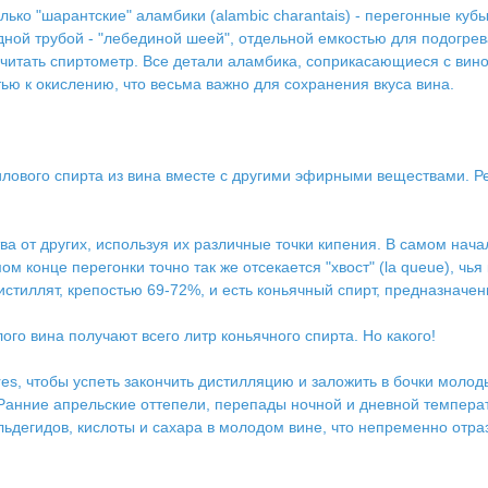
ко "шарантские" аламбики (alambic charantais) - перегонные кубы 
дной трубой - "лебединой шеей", отдельной емкостью для подогрев
читать спиртометр. Все детали аламбика, соприкасающиеся с вин
ью к окислению, что весьма важно для сохранения вкуса вина.
илового спирта из вина вместе с другими эфирными веществами. Рез
а от других, используя их различные точки кипения. В самом начале 
конце перегонки точно так же отсекается "хвост" (la queue), чья
 дистиллят, крепостью 69-72%, и есть коньячный спирт, предназнач
ого вина получают всего литр коньячного спирта. Но какого!
es, чтобы успеть закончить дистилляцию и заложить в бочки молоды
Ранние апрельские оттепели, перепады ночной и дневной температ
ьдегидов, кислоты и сахара в молодом вине, что непременно отра