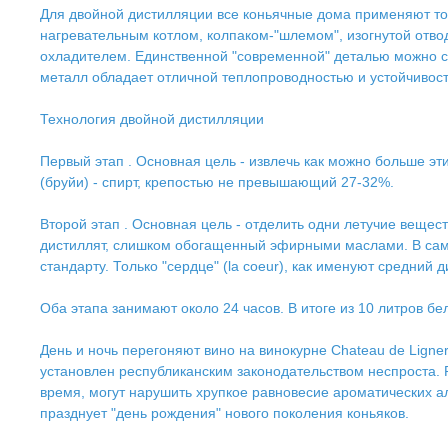
Для двойной дистилляции все коньячные дома применяют толь
нагревательным котлом, колпаком-"шлемом", изогнутой отво
охладителем. Единственной "современной" деталью можно с
металл обладает отличной теплопроводностью и устойчивост
Технология двойной дистилляции
Первый этап . Основная цель - извлечь как можно больше эт
(бруйи) - спирт, крепостью не превышающий 27-32%.
Второй этап . Основная цель - отделить одни летучие веществ
дистиллят, слишком обогащенный эфирными маслами. В самом 
стандарту. Только "сердце" (la coeur), как именуют средний
Оба этапа занимают около 24 часов. В итоге из 10 литров бел
День и ночь перегоняют вино на винокурне Chateau de Ligner
установлен республиканским законодательством неспроста. 
время, могут нарушить хрупкое равновесие ароматических ал
празднует "день рождения" нового поколения коньяков.