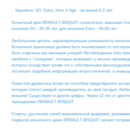
- Napoleon, XO, Extra, Hors d`Age - не менее 6,5 лет .
Коньячный дом RENAULT-BISQUIT сознательно завышает планку
коньяков XO - 30-35 лет, для коньяков Extra - 40-50 лет.
Любопытная деталь, характеризующая уникальность коньячн
Коньячное хранилище должно быть изолировано от посторонни
быть отделены как минимум улицей! Несоблюдение этих прави
проблем с "соседями", которые возникают у многих производ
которое соседствует разве что с собственными виноградник
посчитает подобную информацию второстепенной, а знающий 
Пористая древесина бочек не способна предотвратить испаре
которую платит каждый производитель за свой продукт. Любоп
коньяка! Существуют и другие цифры. Через 12 лет от десяти
принадлежит RENAULT-BISQUIT.
Спирты, достигшие своей максимальной выдержки, разливаютс
подвала) коньячного дома RENAULT-BISQUIT сможет потрево