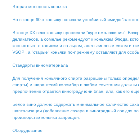
Вторая молодость коньяка
Но в конце 60-х коньяку навязали устойчивый имидж "алкого
В конце ХХ века коньяку прописали "курс омоложения". Воз
деликатесов, а сомелье рекомендуют к коньякам блюда, кото
коньяк пьют с тоником и со льдом, апельсиновым соком и л
VSOP , а "старые" коньяки по-прежнему оставляют для особы
Стандарты виноматериала
Для получения коньячного спирта разрешены только опреде
спирты) и шарантский коломбар в любом сочетании должны с
предпочтение отдается винограду юни блан, или, как его ещ
Белое вино должно содержать минимальное количество сахара
шаптализации (добавление сахара в виноградный сок для по
производстве коньяка запрещен.
Оборудование