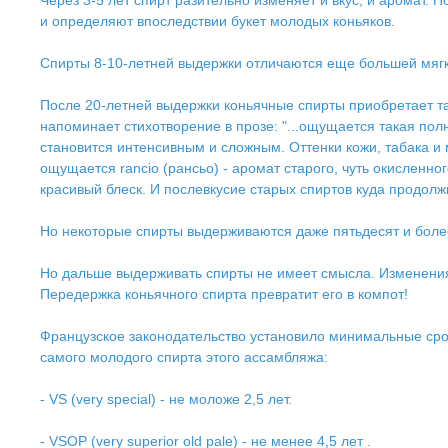
Через 3-5 лет спирт разительно изменяет и вкус, и аромат.
и определяют впоследствии букет молодых коньяков.
Спирты 8-10-летней выдержки отличаются еще большей мягко
После 20-летней выдержки коньячные спирты приобретает так
напоминает стихотворение в прозе: "...ощущается такая полн
становится интенсивным и сложным. Оттенки кожи, табака и
ощущается rancio (рансьо) - аромат старого, чуть окисленн
красивый блеск. И послевкусие старых спиртов куда продолж
Но некоторые спирты выдерживаются даже пятьдесят и более 
Но дальше выдерживать спирты не имеет смысла. Изменения,
Передержка коньячного спирта превратит его в компот!
Французское законодательство установило минимальные сроки
самого молодого спирта этого ассамбляжа:
- VS (very special) - не моложе 2,5 лет.
- VSOP (very superior old pale) - не менее 4,5 лет .