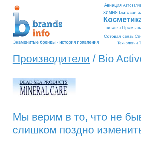
Авиация
Автозапч
химия
Бытовая э
Косметик
Промышл
питания
Сотовая связь
Сп
Технологии
Т
Производители
/ Bio Activ
Мы верим в то, что не б
слишком поздно изменить