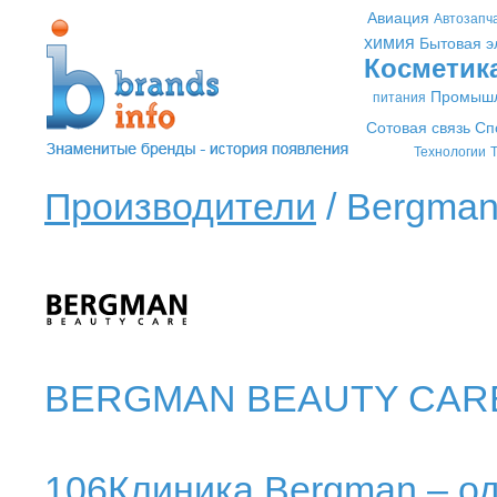
Авиация
Автозапч
химия
Бытовая э
Косметик
Промышл
питания
Сотовая связь
Сп
Технологии
Т
Производители
/ Bergman
BERGMAN BEAUTY CARE
106Клиника Bergman – о