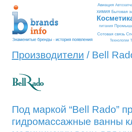
Авиация
Автозапч
химия
Бытовая э
Косметик
Промышл
питания
Сотовая связь
Сп
Технологии
Т
Производители
/ Bell Rad
Под маркой “Bell Rado” 
гидромассажные ванны к