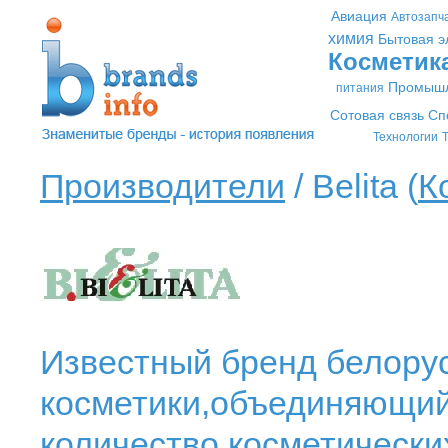
Авиация
Автозапч
химия
Бытовая э
Косметик
Промышл
питания
Сотовая связь
Сп
Технологии
Т
Производители
/ Belita (
К
Известный бренд белору
косметики,объединяющий
количество косметически