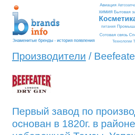
Авиация
Автозапч
химия
Бытовая э
Косметик
Промышл
питания
Сотовая связь
Сп
Технологии
Т
Производители
/ Beefeate
Первый завод по производ
основан в 1820г. в район