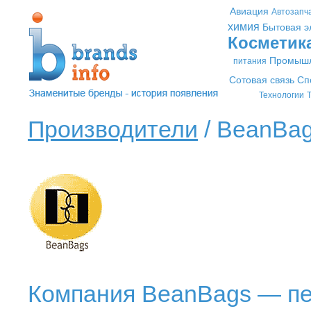
Авиация
Автозапч
химия
Бытовая э
Косметик
Промышл
питания
Сотовая связь
Сп
Технологии
Т
Производители
/ BeanBag
Компания BeanBags — пе