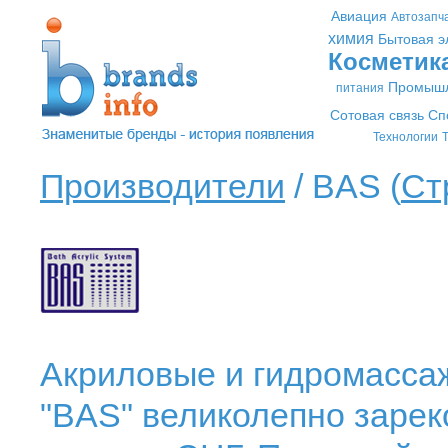
Авиация
Автозапч
химия
Бытовая э
Косметик
Промышл
питания
Сотовая связь
Сп
Технологии
Т
Производители
/ BAS (
Ст
Акриловые и гидромасса
"BAS" великолепно зарек