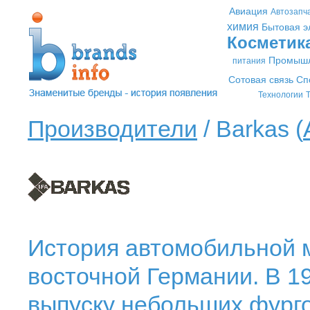
Авиация
Автозапч
химия
Бытовая э
Косметик
Промышл
питания
Сотовая связь
Сп
Технологии
Т
Производители
/ Barkas (
История автомобильной м
восточной Германии. В 19
выпуску небольших фурго