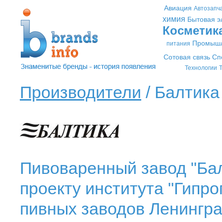
Авиация
Автозапч
химия
Бытовая э
Косметик
Промышл
питания
Сотовая связь
Сп
Технологии
Т
Производители
/ Балтика 
Пивоваренный завод "Бал
проекту института "Гипро
пивных заводов Ленингра