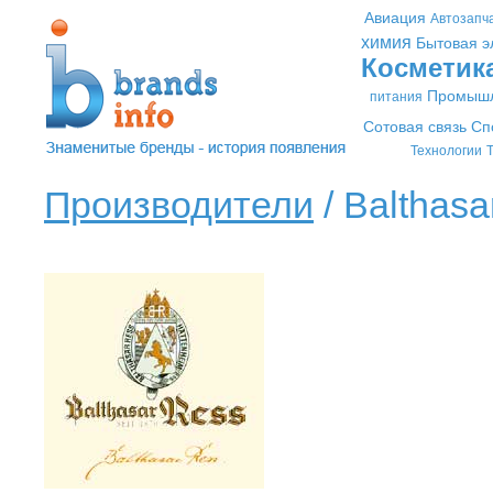
Авиация
Автозапч
химия
Бытовая э
Косметик
Промышл
питания
Сотовая связь
Сп
Технологии
Т
Производители
/ Balthasa