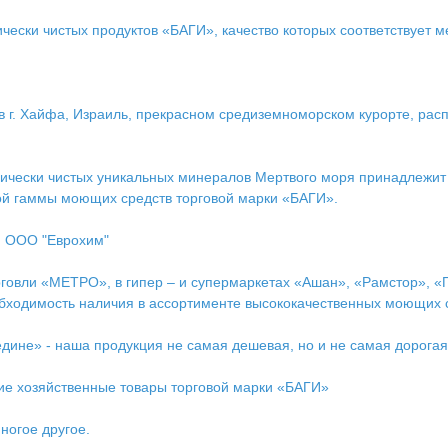
чески чистых продуктов «БАГИ», качество которых соответствует 
. Хайфа, Израиль, прекрасном средиземноморском курорте, расп
огически чистых уникальных минералов Мертвого моря принадлеж
ой гаммы моющих средств торговой марки «БАГИ».
я ООО "Еврохим"
овли «МЕТРО», в гипер – и супермаркетах «Ашан», «Рамстор», «Пе
бходимость наличия в ассортименте высококачественных моющих 
едине» - наша продукция не самая дешевая, но и не самая дорогая.
е хозяйственные товары торговой марки «БАГИ»
многое другое.