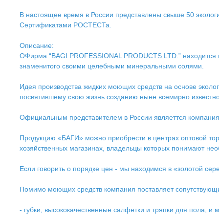
В настоящее время в России представлены свыше 50 экологи
Сертификатами РОСТЕСТа.
Описание:
ОФирма “BAGI PROFESSIONAL PRODUCTS LTD.” находится в г
знаменитого своими целебными минеральными солями.
Идея производства жидких моющих средств на основе экол
посвятившему свою жизнь созданию ныне всемирно известн
Официальным представителем в России являеттся компани
Продукцию «БАГИ» можно приобрести в центрах оптовой торг
хозяйственных магазинах, владельцы которых понимают нео
Если говорить о порядке цен - мы находимся в «золотой сер
Помимо моющих средств компания поставляет сопутствующи
- губки, высококачественные салфетки и тряпки для пола, и 