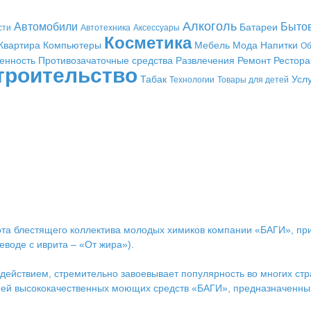
Алкоголь
Автомобили
Быто
Батареи
сти
Автотехника
Аксессуары
Косметика
Квартира
Компьютеры
Мебель
Мода
Напитки
Об
енность
Противозачаточные средства
Развлечения
Ремонт
Рестор
троительство
Табак
Усл
Технологии
Товары для детей
та блестящего коллектива молодых химиков компании «БАГИ», прив
воде с иврита – «От жира»).
йствием, стремительно завоевывает популярность во многих стра
ией высококачественных моющих средств «БАГИ», предназначенных 