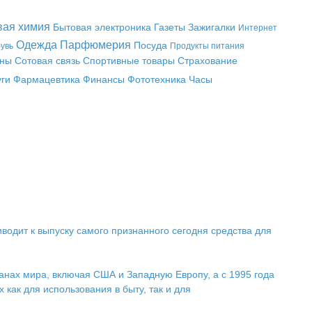
вая химия
Бытовая электроника
Газеты
Зажигалки
Интернет
Одежда
Парфюмерия
Посуда
увь
Продукты питания
аны
Сотовая связь
Спортивные товары
Страхование
уги
Фармацевтика
Финансы
Фототехника
Часы
одит к выпуску самого признанного сегодня средства для
нах мира, включая США и Западную Европу, а с 1995 года
как для использования в быту, так и для