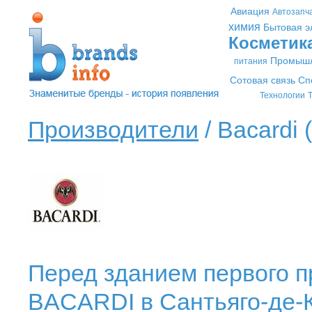
Авиация
Автозапч
химия
Бытовая э
Косметик
Промышл
питания
Сотовая связь
Сп
Технологии
Т
Производители
/ Bacardi (
Перед зданием первого 
BACARDI в Сантьяго-де-К