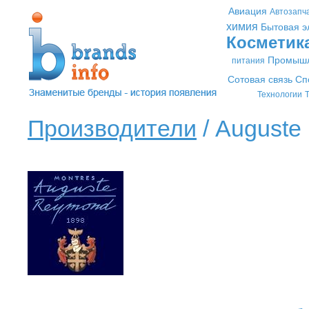
Авиация
Автозапч
химия
Бытовая э
Косметик
Промышл
питания
Сотовая связь
Сп
Технологии
Т
Производители
/ Auguste