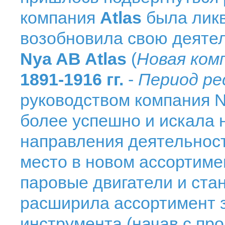
компания
Atlas
была ликв
возобновила свою деяте
Nya AB Atlas
(
Новая комп
1891-1916 гг.
-
Период ре
руководством компания N
более успешно и искала
направления деятельнос
место в новом ассортиме
паровые двигатели и ста
расширила ассортимент з
инструмента (начав с пр