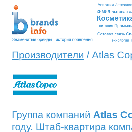
Авиация
Автозапч
химия
Бытовая э
Косметик
Промышл
питания
Сотовая связь
Сп
Технологии
Т
Производители
/ Atlas Co
Группа компаний
Atlas C
году. Штаб-квартира комп