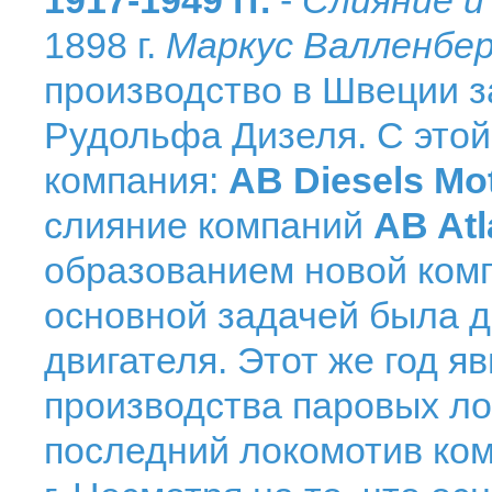
1917-1949 гг.
-
Слияние и
1898 г.
Маркус Валленбе
производство в Швеции з
Рудольфа Дизеля. С этой
компания:
AB Diesels Mo
слияние компаний
AB Atl
образованием новой ком
основной задачей была д
двигателя. Этот же год я
производства паровых ло
последний локомотив ко