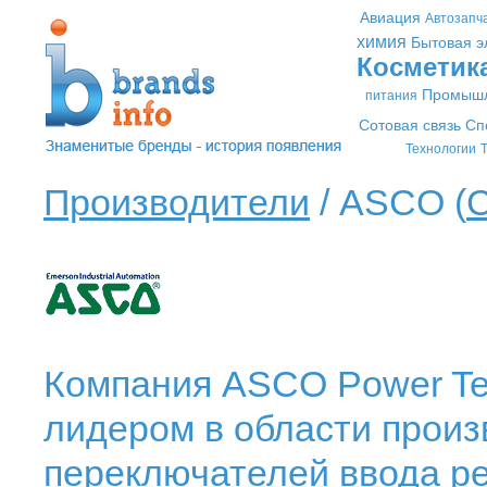
Авиация
Автозапч
химия
Бытовая э
Косметик
Промышл
питания
Сотовая связь
Сп
Технологии
Т
Производители
/ ASCO (
С
Компания ASCO Power Te
лидером в области произ
переключателей ввода ре