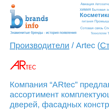
Авиация
Автозапч
химия
Бытовая э
Косметик
Промышл
питания
Сотовая связь
Сп
Технологии
Т
Производители
/ Artec (
Ст
Компания “ARtec” предл
ассортимент комплектующ
дверей, фасадных констр