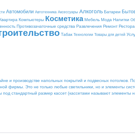
Алкоголь
Автомобили
Быто
Батареи
сти
Автотехника
Аксессуары
Косметика
Квартира
Компьютеры
Мебель
Мода
Напитки
Об
енность
Противозачаточные средства
Развлечения
Ремонт
Рестор
троительство
Табак
Усл
Технологии
Товары для детей
изайне и производстве напольных покрытий и подвесных потолков. 
ной фирмы. Это не только любые светильники, но и элементы сис
под стандартный размер кассет (кассетами называют элементы на