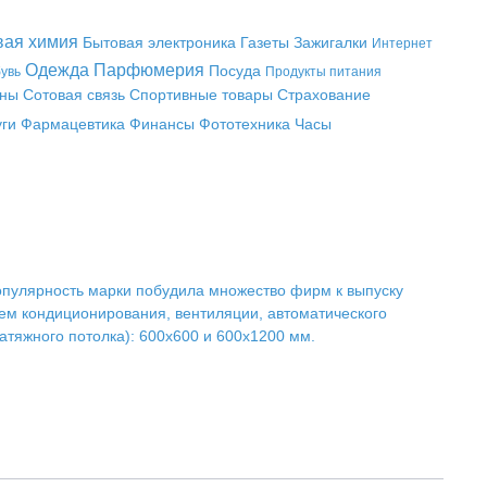
вая химия
Бытовая электроника
Газеты
Зажигалки
Интернет
Одежда
Парфюмерия
Посуда
увь
Продукты питания
аны
Сотовая связь
Спортивные товары
Страхование
уги
Фармацевтика
Финансы
Фототехника
Часы
Популярность марки побудила множество фирм к выпуску
тем кондиционирования, вентиляции, автоматического
тяжного потолка): 600х600 и 600х1200 мм.