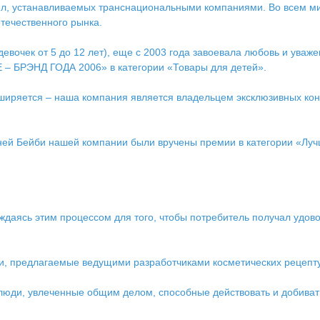
вил, устанавливаемых транснациональными компаниями. Во всем м
течественного рынка.
вочек от 5 до 12 лет), еще с 2003 года завоевала любовь и уваже
E – БРЭНД ГОДА 2006» в категории «Товары для детей».
ширяется – наша компания является владельцем эксклюзивных конт
ней Бейби нашей компании были вручены премии в категории «Луч
даясь этим процессом для того, чтобы потребитель получал удово
ии, предлагаемые ведущими разработчиками косметических рецепту
 люди, увлеченные общим делом, способные действовать и добивать