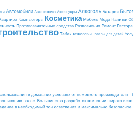
Алкоголь
Автомобили
Быто
Батареи
сти
Автотехника
Аксессуары
Косметика
Квартира
Компьютеры
Мебель
Мода
Напитки
Об
енность
Противозачаточные средства
Развлечения
Ремонт
Рестор
троительство
Табак
Усл
Технологии
Товары для детей
спользования в домашних условиях от немецкого производителя - 
рашиванию волос. Большинство разработок компании широко испол
адание в необходимый тон осветления и максимально безопасное