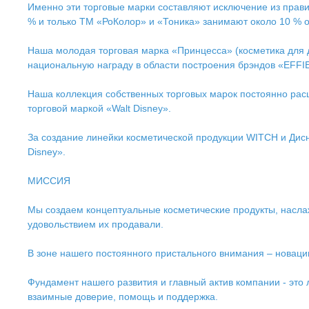
Именно эти торговые марки составляют исключение из пра
% и только ТМ «РоКолор» и «Тоника» занимают около 10 % о
Наша молодая торговая марка «Принцесса» (косметика для де
национальную награду в области построения брэндов «EFFI
Наша коллекция собственных торговых марок постоянно рас
торговой маркой «Walt Disney».
За создание линейки косметической продукции WITCH и Дис
Disney».
МИССИЯ
Мы создаем концептуальные косметические продукты, наслаж
удовольствием их продавали.
В зоне нашего постоянного пристального внимания – новац
Фундамент нашего развития и главный актив компании - это
взаимные доверие, помощь и поддержка.