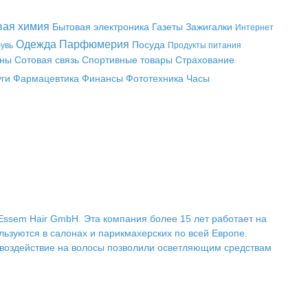
вая химия
Бытовая электроника
Газеты
Зажигалки
Интернет
Одежда
Парфюмерия
Посуда
увь
Продукты питания
аны
Сотовая связь
Спортивные товары
Страхование
уги
Фармацевтика
Финансы
Фототехника
Часы
Essem Hair GmbH. Эта компания более 15 лет работает на
ьзуются в салонах и парикмахерских по всей Европе.
 воздействие на волосы позволили осветляющим средствам