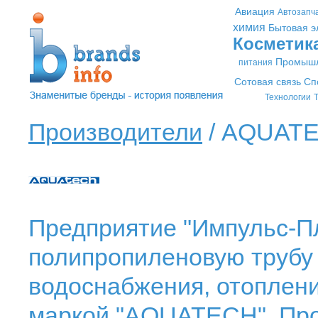
Авиация
Автозапч
химия
Бытовая э
Косметик
Промышл
питания
Сотовая связь
Сп
Технологии
Т
Производители
/ AQUATE
Предприятие "Импульс-П
полипропиленовую трубу 
водоснабжения, отоплени
маркой "AQUATECH". Про